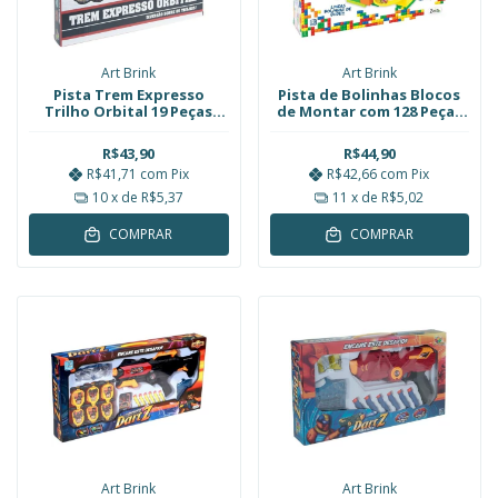
Art Brink
Art Brink
Pista Trem Expresso
Pista de Bolinhas Blocos
Trilho Orbital 19 Peças
de Montar com 128 Peças
Ferrorama Art Brink
Art Brink
R$43,90
R$44,90
R$41,71
com
Pix
R$42,66
com
Pix
10
x de
R$5,37
11
x de
R$5,02
COMPRAR
COMPRAR
Art Brink
Art Brink