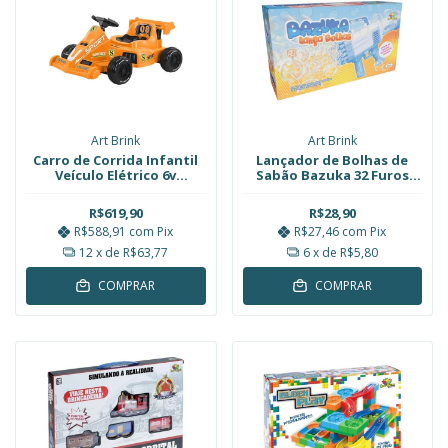
Art Brink
Art Brink
Carro de Corrida Infantil
Lançador de Bolhas de
Veículo Elétrico 6v
Sabão Bazuka 32 Furos
Recarregável 75kg Laranja
Azul Art Brink
Art Brink
R$619,90
R$28,90
R$588,91
com
Pix
R$27,46
com
Pix
12
x de
R$63,77
6
x de
R$5,80
COMPRAR
COMPRAR