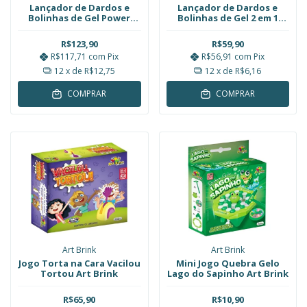
Lançador de Dardos e
Lançador de Dardos e
Bolinhas de Gel Power
Bolinhas de Gel 2 em 1
Balls Dart Z com Alvo e
Dart Z Blaster Art Brink
Óculos Art Brink
R$123,90
R$59,90
R$117,71
com
Pix
R$56,91
com
Pix
12
x de
R$12,75
12
x de
R$6,16
COMPRAR
COMPRAR
Art Brink
Art Brink
Jogo Torta na Cara Vacilou
Mini Jogo Quebra Gelo
Tortou Art Brink
Lago do Sapinho Art Brink
R$65,90
R$10,90