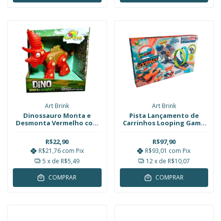
Art Brink
Art Brink
Dinossauro Monta e
Pista Lançamento de
Desmonta Vermelho com
Carrinhos Looping Game
Ferramenta Art Brink
Duplo Art Brink
R$22,90
R$97,90
R$21,76
com
Pix
R$93,01
com
Pix
5
x de
R$5,49
12
x de
R$10,07
COMPRAR
COMPRAR