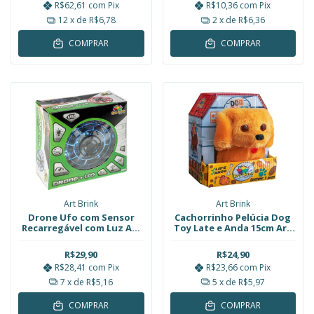
R$62,61
com
Pix
R$10,36
com
Pix
12
x de
R$6,78
2
x de
R$6,36
COMPRAR
COMPRAR
Art Brink
Art Brink
Drone Ufo com Sensor
Cachorrinho Pelúcia Dog
Recarregável com Luz Art
Toy Late e Anda 15cm Art
Brink
Brink
R$29,90
R$24,90
R$28,41
com
Pix
R$23,66
com
Pix
7
x de
R$5,16
5
x de
R$5,97
COMPRAR
COMPRAR