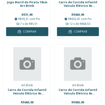
Jogo Barril do Pirata 18cm
Carro de Corrida Infantil
Art Brink
Veículo Elétrico 6v
Recarregável 50kg Laranja
Art Brink
R$31,90
R$665,90
R$30,31
com
Pix
R$632,61
com
Pix
7
x de
R$5,51
12
x de
R$68,50
COMPRAR
COMPRAR
Art Brink
Art Brink
Carro de Corrida Infantil
Carro de Corrida Infantil
Veículo Elétrico 6v
Veículo Elétrico 6v
Recarregável 50kg Branco
Recarregável 50kg Cinza
Art Brink
Art Brink
R$665,90
R$665,90