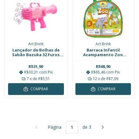
Art Brink
Art Brink
Lançador de Bolhas de
Barraca Infantil
Sabão Bazuka 32 Furos
Acampamento Zoo
Rosa Art Brink
Retrátil 90cm Art Brink
R$31,90
R$68,90
R$30,31
com
Pix
R$65,46
com
Pix
7
x de
R$5,51
12
x de
R$7,09
COMPRAR
COMPRAR
Página
de 3