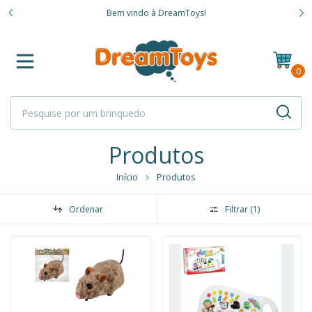
trônico,
Bem vindo à DreamToys!
ões!
0
Produtos
Início
Produtos
Ordenar
Filtrar (
1
)