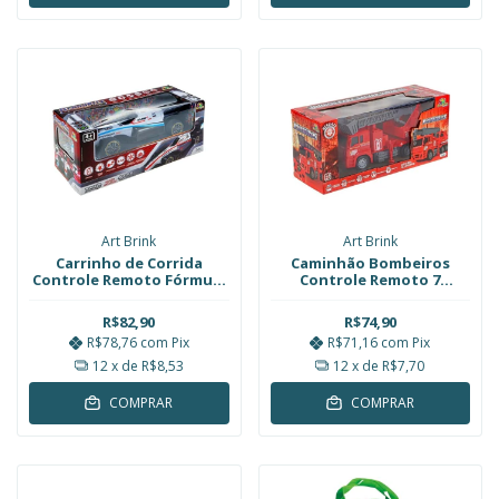
Art Brink
Art Brink
Carrinho de Corrida
Caminhão Bombeiros
Controle Remoto Fórmula
Controle Remoto 7
1 Sai Fumaça 1:14 Art Brink
Funções 24cm Escada Art
Brink
R$82,90
R$74,90
R$78,76
com
Pix
R$71,16
com
Pix
12
x de
R$8,53
12
x de
R$7,70
COMPRAR
COMPRAR