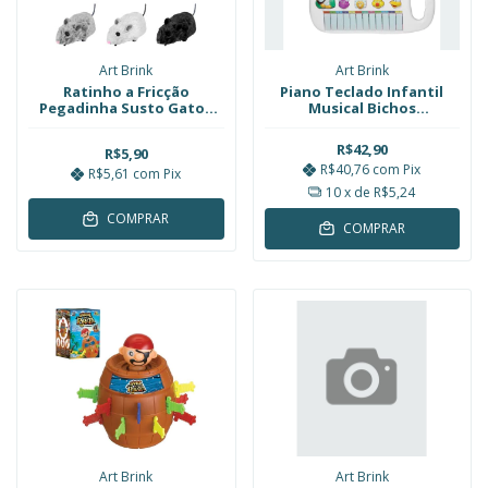
Art Brink
Art Brink
Ratinho a Fricção
Piano Teclado Infantil
Pegadinha Susto Gatos
Musical Bichos
Art Brink
Fazendinha Branco Art
Brink
R$42,90
R$5,90
R$40,76
com
Pix
R$5,61
com
Pix
10
x de
R$5,24
COMPRAR
COMPRAR
Art Brink
Art Brink