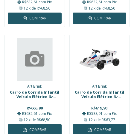
R$632,61
com
Pix
R$632,61
com
Pix
12
x de
R$68,50
12
x de
R$68,50
COMPRAR
COMPRAR
Art Brink
Art Brink
Carro de Corrida Infantil
Carro de Corrida Infantil
Veículo Elétrico 6v
Veículo Elétrico 6v
Recarregável 50kg
Recarregável 75kg Branco
Vermelho Art Brink
Art Brink
R$665,90
R$619,90
R$632,61
com
Pix
R$588,91
com
Pix
12
x de
R$68,50
12
x de
R$63,77
COMPRAR
COMPRAR