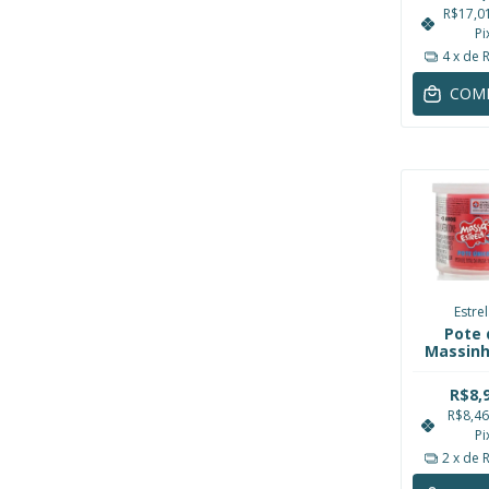
Paint 
R$17,0
Toys ZP
Pi
4
x de
COM
Estre
Pote 
Massinh
Model
Verme
R$8,
110g Es
R$8,4
Pi
2
x de