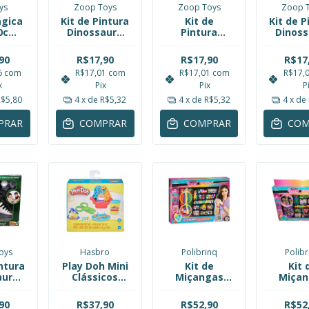
ys
Zoop Toys
Zoop Toys
Zoop 
gica
Kit de Pintura
Kit de
Kit de P
30cm
Dinossauro
Pintura
Dinoss
te
Estegossauro
Dinossauro
Estiraco
a DM
Coleção Dino
Velociraptor
Coleção
90
R$17,90
R$17,90
R$17
s
Paint Zoop
Coleção Dino
Paint 
6
com
R$17,01
com
R$17,01
com
R$17,
332
Toys ZP00152
Paint Zoop
Toys ZP
x
Pix
Pix
P
Toys ZP00152
R$5,80
4
x de
R$5,32
4
x de
R$5,32
4
x de
PRAR
COMPRAR
COMPRAR
COM
oys
Hasbro
Polibrinq
Polib
intura
Play Doh Mini
Kit de
Kit 
auro
Clássicos
Miçangas
Miça
sauro
Barbearia
Infantil
Infan
 Dino
Corte Maluco
Modelo com
Model
90
R$37,90
R$52,90
R$52