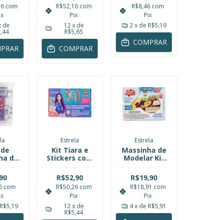
s e
Polibrinq
26
com
R$52,16
com
R$8,46
com
lo
ix
Pix
Pix
rinq
x de
12
x de
2
x de
R$5,19
,44
R$5,65
COMPRAR
PRAR
COMPRAR
la
Estrela
Estrela
 de
Kit Tiara e
Massinha de
ha de
Stickers com
Modelar Kit
lar
Diamantes
Bolachas e
110g
Luluca
Biscoitos
90
R$52,90
R$19,90
ela
Estrela
Estrela
46
com
R$50,26
com
R$18,91
com
ix
Pix
Pix
R$5,19
12
x de
4
x de
R$5,91
R$5,44