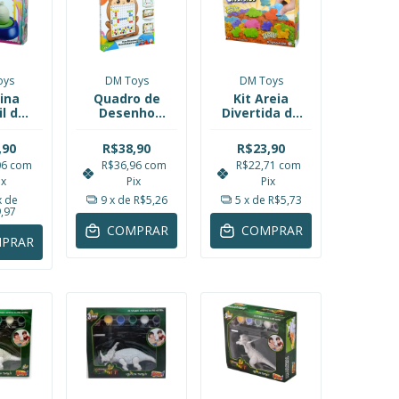
oys
DM Toys
DM Toys
ina
Quadro de
Kit Areia
il de
Desenho
Divertida de
lar
Magnético
Modelar
ca a
Bichos
Dinossauro
,90
R$38,90
R$23,90
 DM
DMT6768 DM
300g DM
06
com
R$36,96
com
R$22,71
com
ys
Toys
Toys
ix
Pix
Pix
103
DMT6641
x de
9
x de
R$5,26
5
x de
R$5,73
,97
COMPRAR
COMPRAR
PRAR