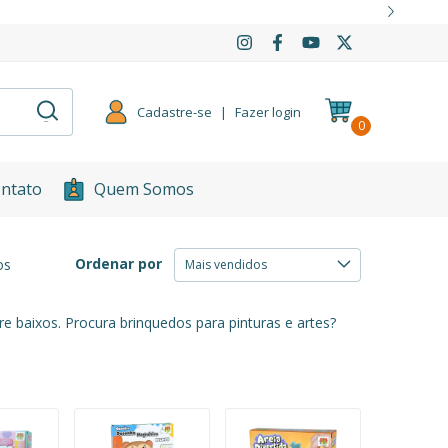
Cadastre-se
|
Fazer login
0
ntato
Quem Somos
Ordenar por
os
 baixos. Procura brinquedos para pinturas e artes?