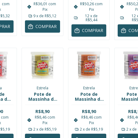
Zoop
Hasbro E4918
Linhas
Letra
1
com
R$36,01
com
R$50,26
com
R$50,
00152
Coloridas
Nove
x
Pix
Pix
P
Polibrinq
Polib
R$5,32
9
x de
R$5,12
12
x de
12
R$5,44
R$5
PRAR
COMPRAR
COMPRAR
COM
la
Estrela
Estrela
Estre
de
Pote de
Pote de
Pote
a de
Massinha de
Massinha de
Massin
ar
Modelar
Modelar
Mode
lho
Amarelo
Laranja 110g
Roxo 
90
R$8,90
R$8,90
R$8,
trela
110g Estrela
Estrela
Estr
6
com
R$8,46
com
R$8,46
com
R$8,
x
Pix
Pix
P
R$5,19
2
x de
R$5,19
2
x de
R$5,19
2
x de