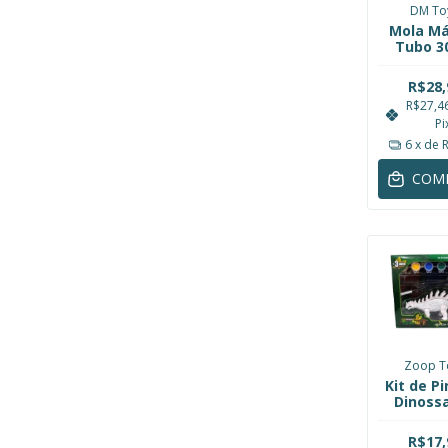
DM To
Mola Má
Tubo 
Gigan
Colorid
R$28,
Toy
R$27,4
DMT6
Pi
6
x de
COM
Zoop T
Kit de P
Dinoss
Anquilos
Coleção
R$17,