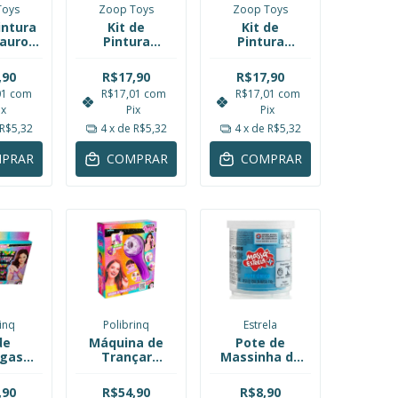
Toys
Zoop Toys
Zoop Toys
intura
Kit de
Kit de
auro
Pintura
Pintura
ssauro
Dinossauro
Dinossauro
 Dino
Triceratops
Dilofossauro
,90
R$17,90
R$17,90
Zoop
Coleção Dino
Coleção Dino
01
com
R$17,01
com
R$17,01
com
00152
Paint Zoop
Paint Zoop
ix
Pix
Pix
Toys ZP00152
Toys ZP00152
R$5,32
4
x de
R$5,32
4
x de
R$5,32
PRAR
COMPRAR
COMPRAR
rinq
Polibrinq
Estrela
de
Máquina de
Pote de
ngas
Trançar
Massinha de
til
Cabelo para
Modelar Azul
o com
Criança
110g Estrela
,90
R$54,90
R$8,90