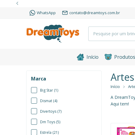
WhatsApp
contato@dreamtoys.com.br
Início
Produto
Artes
Marca
Início
Art
Big Star (1)
A DreamToys
Dismat (4)
Aqui tem!
Divertoys (7)
Dm Toys (5)
Estrela (21)