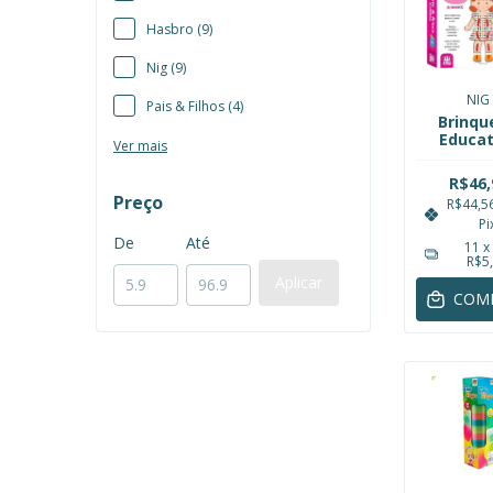
Hasbro (9)
Nig (9)
NIG
Pais & Filhos (4)
Brinqu
Educat
Ver mais
Alinh
Veste
R$46,
Brinca
Preço
R$44,5
Madeira
Pi
De
Até
11
x
R$5
Aplicar
COM