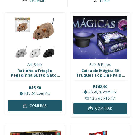
Ordenar
Filtrar
Art Brink
Pais & Filhos
Ratinho a Fricção
Caixa de Mágica 30
Pegadinha Susto Gatos
Truques Top Line Pais e
Art Brink
Filhos
R$62,90
R$5,90
R$59,76
com
Pix
R$5,61
com
Pix
12
x de
R$6,47
COMPRAR
COMPRAR