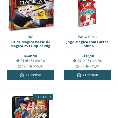
NIG
Pais & Filhos
Kit de Mágica Passe de
Jogo Mágica com Cartas
Mágica 25 Truques Nig
Coluna
R$48,90
R$12,90
R$46,46
com
Pix
R$12,26
com
Pix
12
x de
R$5,03
3
x de
R$5,04
COMPRAR
COMPRAR
ESGOTADO