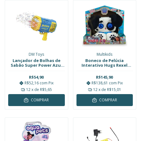
DM Toys
Multikids
Lançador de Bolhas de
Boneco de Pelúcia
Sabão Super Power Azul
Interativo Hugs Rexel
Pilha DM Toys DMT0100
23cm Multikids
R$54,90
R$145,90
R$52,16
com
Pix
R$138,61
com
Pix
12
x de
R$5,65
12
x de
R$15,01
COMPRAR
COMPRAR