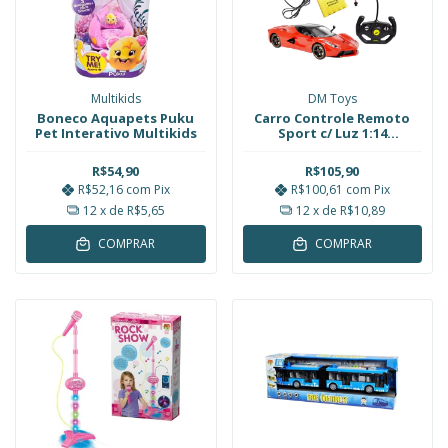
Multikids
DM Toys
Boneco Aquapets Puku
Carro Controle Remoto
Pet Interativo Multikids
Sport c/ Luz 1:14
Recarregável DM Toys
R$54,90
R$105,90
R$52,16
com
Pix
R$100,61
com
Pix
12
x de
R$5,65
12
x de
R$10,89
COMPRAR
COMPRAR