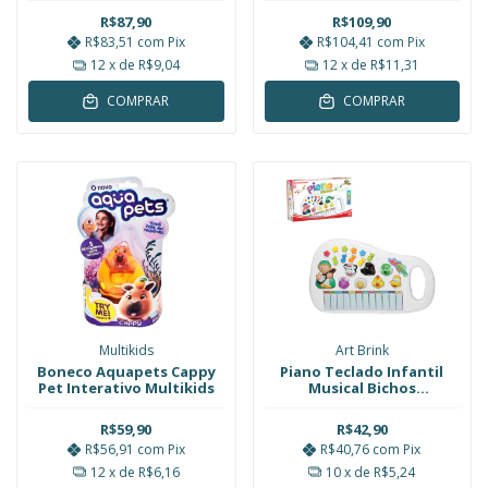
5000 Bolinhas Óculos
R$87,90
R$109,90
Polibrinq
R$83,51
com
Pix
R$104,41
com
Pix
12
x de
R$9,04
12
x de
R$11,31
COMPRAR
COMPRAR
Multikids
Art Brink
Boneco Aquapets Cappy
Piano Teclado Infantil
Pet Interativo Multikids
Musical Bichos
Fazendinha Branco Art
Brink
R$59,90
R$42,90
R$56,91
com
Pix
R$40,76
com
Pix
12
x de
R$6,16
10
x de
R$5,24