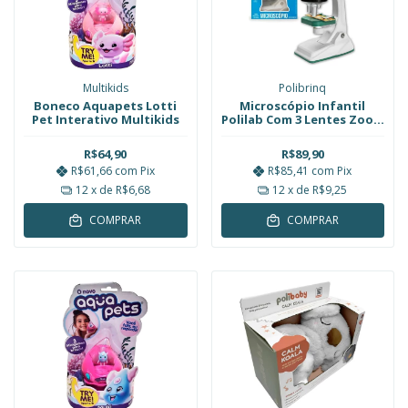
Multikids
Polibrinq
Boneco Aquapets Lotti
Microscópio Infantil
Pet Interativo Multikids
Polilab Com 3 Lentes Zoom
1200x Polibrinq
R$64,90
R$89,90
R$61,66
com
Pix
R$85,41
com
Pix
12
x de
R$6,68
12
x de
R$9,25
COMPRAR
COMPRAR