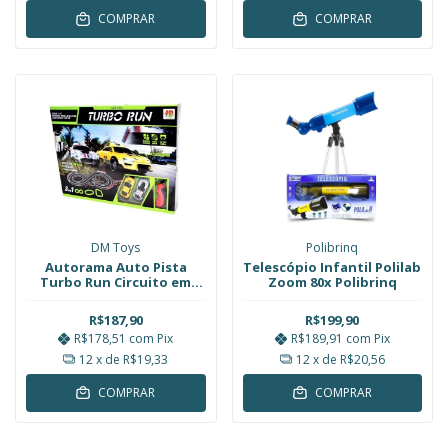
COMPRAR
COMPRAR
DM Toys
Polibrinq
Autorama Auto Pista
Telescópio Infantil Polilab
Turbo Run Circuito em
Zoom 80x Polibrinq
Oito 280cm DMToys
R$187,90
R$199,90
R$178,51
com
Pix
R$189,91
com
Pix
12
x de
R$19,33
12
x de
R$20,56
COMPRAR
COMPRAR