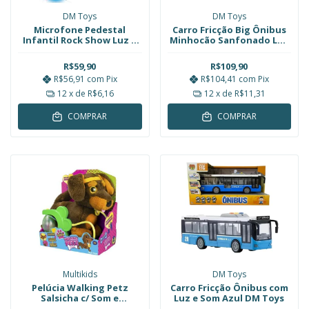
DM Toys
DM Toys
Microfone Pedestal
Carro Fricção Big Ônibus
Infantil Rock Show Luz e
Minhocão Sanfonado Luz
Som Rosa DM Toys
e Som Azul DM Toys
R$59,90
R$109,90
R$56,91
com
Pix
R$104,41
com
Pix
12
x de
R$6,16
12
x de
R$11,31
COMPRAR
COMPRAR
Multikids
DM Toys
Pelúcia Walking Petz
Carro Fricção Ônibus com
Salsicha c/ Som e
Luz e Som Azul DM Toys
Movimento Multikids