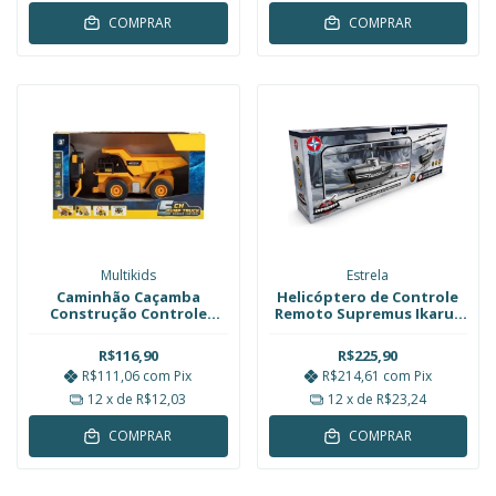
COMPRAR
COMPRAR
Multikids
Estrela
Caminhão Caçamba
Helicóptero de Controle
Construção Controle
Remoto Supremus Ikarus
Remoto 6 Funções
Estrela
Multikids BR2311
R$116,90
R$225,90
R$111,06
com
Pix
R$214,61
com
Pix
12
x de
R$12,03
12
x de
R$23,24
COMPRAR
COMPRAR