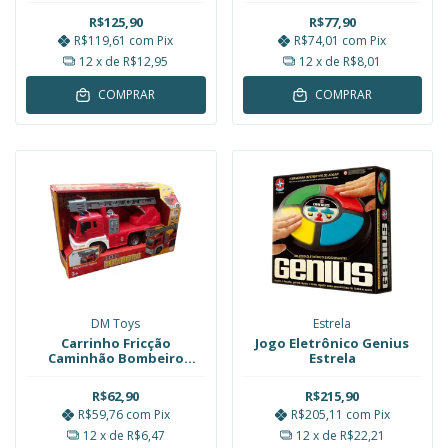
R$125,90
R$77,90
R$119,61
com
Pix
R$74,01
com
Pix
12
x de
R$12,95
12
x de
R$8,01
COMPRAR
COMPRAR
DM Toys
Estrela
Carrinho Fricção
Jogo Eletrônico Genius
Caminhão Bombeiro
Estrela
Elevador Lança Água 24cm
DM Toys
R$62,90
R$215,90
R$59,76
com
Pix
R$205,11
com
Pix
12
x de
R$6,47
12
x de
R$22,21