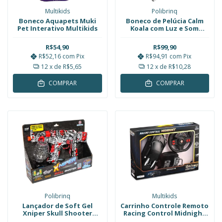
Multikids
Polibrinq
Boneco Aquapets Muki
Boneco de Pelúcia Calm
Pet Interativo Multikids
Koala com Luz e Som
Antialérgico Polibrinq
R$54,90
R$99,90
R$52,16
com
Pix
R$94,91
com
Pix
12
x de
R$5,65
12
x de
R$10,28
COMPRAR
COMPRAR
Polibrinq
Multikids
Lançador de Soft Gel
Carrinho Controle Remoto
Xniper Skull Shooter
Racing Control Midnight
Baterias Recarregáveis
Preto 1:16 Multikids