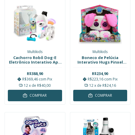
Multikids
Multikids
Cachorro Robô Dog-E
Boneco de Pelúcia
Eletrônico Interativo App
Interativo Hugs Pinxel
Multikids BR2296
23cm Multikids
R$388,90
R$234,90
R$369,46
com
Pix
R$223,16
com
Pix
12
x de
R$40,00
12
x de
R$24,16
COMPRAR
COMPRAR