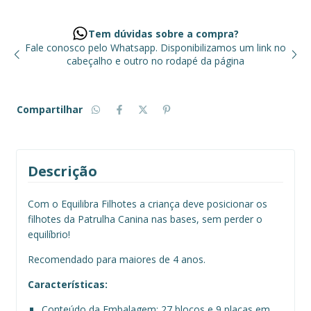
Tem dúvidas sobre a compra?
ros
Fale conosco pelo Whatsapp. Disponibilizamos um link no
A 
cabeçalho e outro no rodapé da página
s
Compartilhar
Descrição
Com o Equilibra Filhotes a criança deve posicionar os
filhotes da Patrulha Canina nas bases, sem perder o
equilíbrio!
Recomendado para maiores de 4 anos.
Características:
Conteúdo da Embalagem: 27 blocos e 9 placas em