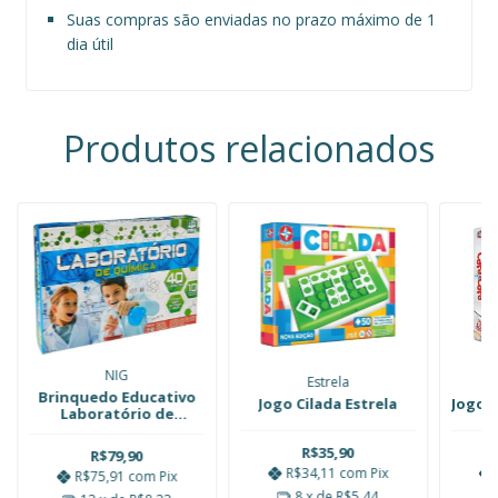
Suas compras são enviadas no prazo máximo de 1
dia útil
Produtos relacionados
NIG
Estrela
Brinquedo Educativo
Jogo Cilada Estrela
Jogo C
Laboratório de
Química 40
Experiências Nig
R$35,90
R$79,90
R$34,11
com
Pix
R$75,91
com
Pix
8
x de
R$5,44