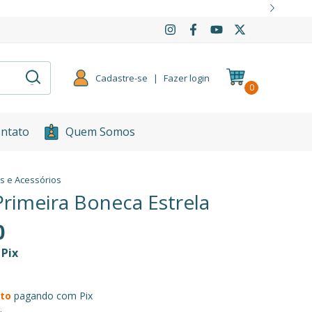
Cadastre-se
|
Fazer login
0
ntato
Quem Somos
s e Acessórios
rimeira Boneca Estrela
0
Pix
to
pagando com Pix