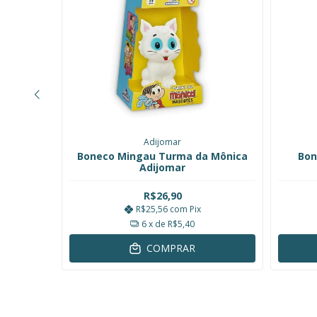
Adijomar
 Mônica
Boneco Mingau Turma da Mônica
Bon
omar
Adijomar
R$26,90
R$25,56
com
Pix
6
x de
R$5,40
COMPRAR