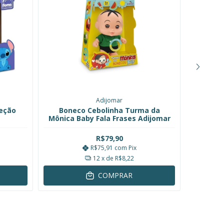
Adijomar
leção
Boneco Cebolinha Turma da
Boneco
Mônica Baby Fala Frases Adijomar
Coleç
R$79,90
R$75,91
com
Pix
12
x de
R$8,22
COMPRAR