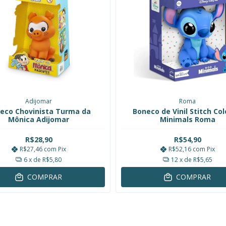
Adijomar
Roma
eco Chovinista Turma da
Boneco de Vinil Stitch Co
Mônica Adijomar
Minimals Roma
R$28,90
R$54,90
R$27,46
com
Pix
R$52,16
com
Pix
6
x de
R$5,80
12
x de
R$5,65
COMPRAR
COMPRAR