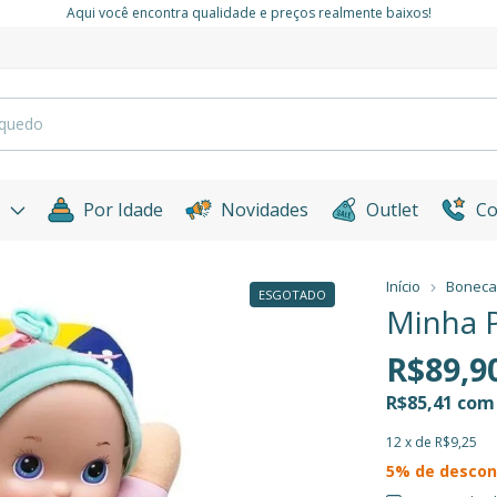
Aqui você encontra qualidade e preços realmente baixos!
s
Por Idade
Novidades
Outlet
Co
Início
Boneca
ESGOTADO
Minha P
R$89,9
R$85,41
com
12
x de
R$9,25
5% de descon