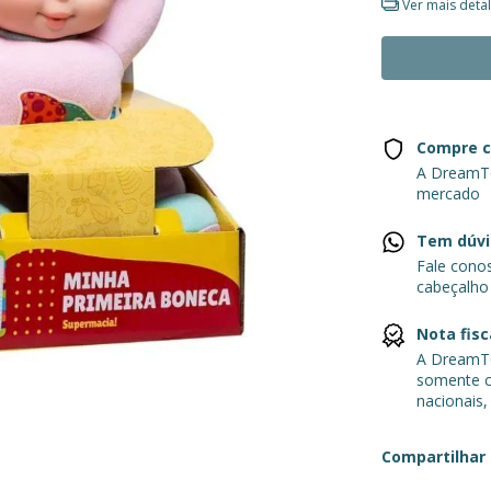
Ver mais deta
Compre c
A DreamTo
mercado
Tem dúvi
Fale cono
cabeçalho
Nota fisc
A DreamTo
somente c
nacionais,
Compartilhar